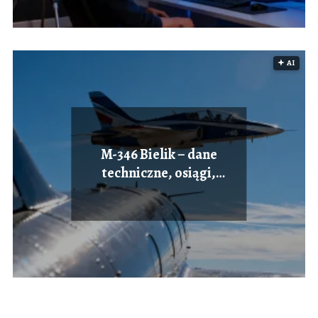
🟅 AI
M-346 Bielik – dane
techniczne, osiągi,
zastosowanie