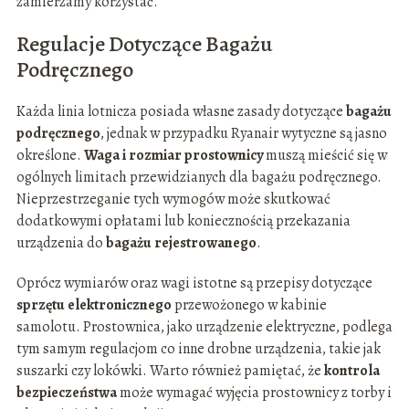
zamierzamy korzystać.
Regulacje Dotyczące Bagażu
Podręcznego
Każda linia lotnicza posiada własne zasady dotyczące
bagażu
podręcznego
, jednak w przypadku Ryanair wytyczne są jasno
określone.
Waga i rozmiar prostownicy
muszą mieścić się w
ogólnych limitach przewidzianych dla bagażu podręcznego.
Nieprzestrzeganie tych wymogów może skutkować
dodatkowymi opłatami lub koniecznością przekazania
urządzenia do
bagażu rejestrowanego
.
Oprócz wymiarów oraz wagi istotne są przepisy dotyczące
sprzętu elektronicznego
przewożonego w kabinie
samolotu. Prostownica, jako urządzenie elektryczne, podlega
tym samym regulacjom co inne drobne urządzenia, takie jak
suszarki czy lokówki. Warto również pamiętać, że
kontrola
bezpieczeństwa
może wymagać wyjęcia prostownicy z torby i