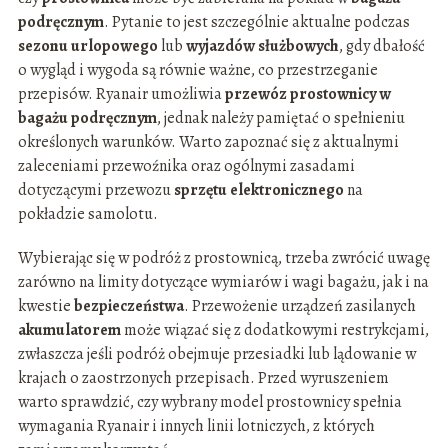
podręcznym
. Pytanie to jest szczególnie aktualne podczas
sezonu urlopowego
lub
wyjazdów służbowych
, gdy dbałość
o wygląd i wygoda są równie ważne, co przestrzeganie
przepisów. Ryanair umożliwia
przewóz prostownicy w
bagażu podręcznym
, jednak należy pamiętać o spełnieniu
określonych warunków. Warto zapoznać się z aktualnymi
zaleceniami przewoźnika oraz ogólnymi zasadami
dotyczącymi przewozu
sprzętu elektronicznego
na
pokładzie samolotu.
Wybierając się w podróż z prostownicą, trzeba zwrócić uwagę
zarówno na limity dotyczące wymiarów i wagi bagażu, jak i na
kwestie
bezpieczeństwa
. Przewożenie urządzeń zasilanych
akumulatorem
może wiązać się z dodatkowymi restrykcjami,
zwłaszcza jeśli podróż obejmuje przesiadki lub lądowanie w
krajach o zaostrzonych przepisach. Przed wyruszeniem
warto sprawdzić, czy wybrany model prostownicy spełnia
wymagania Ryanair i innych linii lotniczych, z których