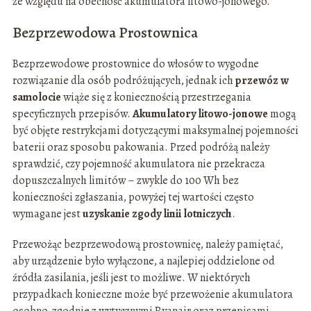
ze względu na obecność akumulatora litowo-jonowego.
Bezprzewodowa Prostownica
Bezprzewodowe prostownice do włosów to wygodne
rozwiązanie dla osób podróżujących, jednak ich
przewóz w
samolocie
wiąże się z koniecznością przestrzegania
specyficznych przepisów.
Akumulatory litowo-jonowe
mogą
być objęte restrykcjami dotyczącymi maksymalnej pojemności
baterii oraz sposobu pakowania. Przed podróżą należy
sprawdzić, czy pojemność akumulatora nie przekracza
dopuszczalnych limitów – zwykle do 100 Wh bez
konieczności zgłaszania, powyżej tej wartości często
wymagane jest
uzyskanie zgody linii lotniczych
.
Przewożąc bezprzewodową prostownicę, należy pamiętać,
aby urządzenie było wyłączone, a najlepiej oddzielone od
źródła zasilania, jeśli jest to możliwe. W niektórych
przypadkach konieczne może być przewożenie akumulatora