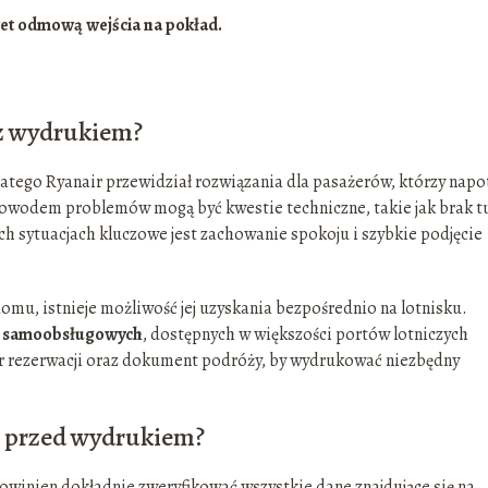
et odmową wejścia na pokład.
z wydrukiem?
atego Ryanair przewidział rozwiązania dla pasażerów, którzy napo
owodem problemów mogą być kwestie techniczne, takie jak brak t
ch sytuacjach kluczowe jest zachowanie spokoju i szybkie podjęcie
omu, istnieje możliwość jej uzyskania bezpośrednio na lotnisku.
ów samoobsługowych
, dostępnych w większości portów lotniczych
 rezerwacji oraz dokument podróży, by wydrukować niezbędny
e przed wydrukiem?
owinien dokładnie zweryfikować wszystkie dane znajdujące się na