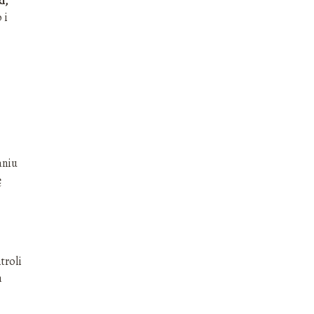
i,
 i
aniu
ę
troli
m