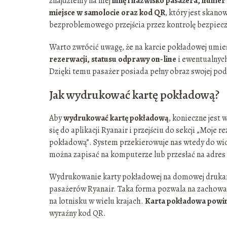
znajdziemy na niej
imię i nazwisko pasażera, numer 
miejsce w samolocie oraz kod QR
, który jest skan
bezproblemowego przejścia przez kontrolę bezpiecz
Warto zwrócić uwagę, że na karcie pokładowej umie
rezerwacji, statusu odprawy on-line
i ewentualnyc
Dzięki temu pasażer posiada pełny obraz swojej podr
Jak wydrukować kartę pokładową?
Aby
wydrukować kartę pokładową
, konieczne jest
się do aplikacji Ryanair i przejściu do sekcji „Moje r
pokładową”. System przekierowuje nas wtedy do wi
można zapisać na komputerze lub przesłać na adres 
Wydrukowanie karty pokładowej na domowej drukarce
pasażerów Ryanair. Taka forma pozwala na zachowan
na lotnisku w wielu krajach.
Karta pokładowa powinn
wyraźny kod QR.