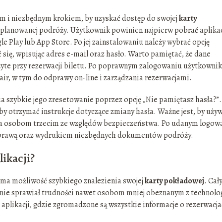
ym i niezbędnym krokiem, by uzyskać dostęp do swojej
karty
 planowanej podróży. Użytkownik powinien najpierw pobrać aplikac
e Play lub App Store. Po jej zainstalowaniu należy wybrać opcję
ać się, wpisując adres e-mail oraz hasło. Warto pamiętać, że dane
żyte przy rezerwacji biletu. Po poprawnym zalogowaniu użytkownik
nair, w tym do odprawy on-line i zarządzania rezerwacjami.
 szybkie jego zresetowanie poprzez opcję „Nie pamiętasz hasła?”.
y otrzymać instrukcje dotyczące zmiany hasła. Ważne jest, by uży
nia osobom trzecim ze względów bezpieczeństwa. Po udanym logow
odprawą oraz wydrukiem niezbędnych dokumentów podróży.
ikacji?
k ma możliwość szybkiego znalezienia swojej
karty pokładowej
. Cał
 i nie sprawiał trudności nawet osobom mniej obeznanym z technolo
i aplikacji, gdzie zgromadzone są wszystkie informacje o rezerwacja