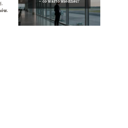
– co warto wiedzieć?
ć.
mów.