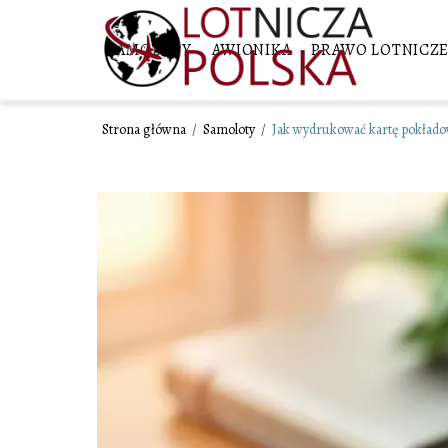
SAMOLOTY
AWIONIKA
PRAWO LOTNICZ
Strona główna
/
Samoloty
/
Jak wydrukować kartę pokładową