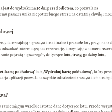
a jest do wydruku na 30 dni przed odlotem
, co pozwala na
temu pasażer unika niepotrzebnego stresu na ostatnią chwilę i mo
adowej
ce, gdzie znajdują się wszystkie aktualne i przeszłe loty przypisane 
y odszukać interesującą nas rezerwację, korzystając z numeru rezer
kranie pojawią się szczegóły dotyczące
lotu, trasy, godziny lotu,
.
etl kartę pokładową
” lub „
Wydrukuj kartę pokładową
”, który prz
cja aplikacji pozwala na szybkie odnalezienie wszystkich niezbę
owa?
zawierającym wszelkie istotne dane dotyczące lotu. Przede wszys