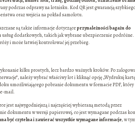
rezerwacji, numer lotu, trasę, godzinę odlotu, oznaczenie bramk
owany podczas odprawy na lotnisku. Kod QR jest gwarancją szybkiego
eństwa oraz wejścia na pokład samolotu.
szczane są także informacje dotyczące
przynależności bagażu do
h usług dodatkowych, takich jak wybrane ubezpieczenie podróżne.
óży i może łatwiej kontrolować jej przebieg.
 wykonanie kilku prostych, lecz bardzo ważnych kroków. Po zalogow
ezerwacje”, należy wybrać właściwy lot i kliknąć opcję „Wydrukuj kart
doku umożliwiającego pobranie dokumentu w formacie PDF, który
e-mail.
 jest najwygodniejszą i najczęściej wybieraną metodą przez
ie dokumentu w wersji papierowej, co jest wymagane podczas kon
a być czytelna i zawierać wszystkie wymagane informacje
, w ty