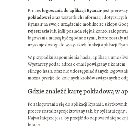
Proces
logowania do aplikacji Ryanair
jest pierwsz
pokładowej
oraz wszystkich informacji dotyczących
Ryanair na swoje urządzenie mobilne ze sklepu Googl
rejestracja
lub, jeśli posiada się już konto, zalogow
logowania muszą być zgodne z tymi, które zostały u
uzyskuje dostęp do wszystkich funkcji aplikacji Rya
W przypadku zapomnienia hasła, aplikacja umożliwia
Wystarczy podać adres e-mail powiązany z kontem, b
silnego hasła oraz nie udostępniać danych logowa
można przejść do kolejnych kroków związanych z 
Gdzie znaleźć kartę pokładową w apl
Po zalogowaniu się do aplikacji Ryanair, użytkowni
proces został zaprojektowany tak, by był intuicyjny
Najważniejsze jest, by przejść do odpowiedniej sekcj
lotach.