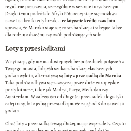
regularne połączenia, szczególnie w sezonie turystycznym.
Dzięki temu podróż do Afryki Północnej staje się możliwa
nawet na krótki city break, a
relatywnie krótki czas lotu
sprawia, że Maroko staje się coraz bardziej atrakcyjne także
dla rodzin z dziećmi czy osób podróżujących solo.
Loty z przesiadkami
W sytuacji, gdy nie ma dostępnych bezpośrednich połączeń z
Twojego miasta, lub jeśli szukasz bardziej elastycznych
godzin wylotu, alternatywą są
loty z przesiadką do Maroka
.
Taka podróż odbywa się zazwyczaj przez duże europejskie
porty lotnicze, takie jak Madryt, Paryż, Mediolan czy
Amsterdam. W zależności od długości przesiadek i logistyki
całej trasy, lot z jedną przesiadką może zająć od 6 do nawet 10
godzin.
Choć loty z przesiadką trwają dłużej, mają swoje zalety. Często
pozwalają na znalezienie korzystniejszych cen biletów,