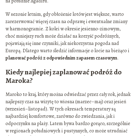
na południe Agadiru.
W sezonie letnim, gdy obłożenie lotów jest większe, warto
zarezerwować więcej czasu na odprawę i ewentualne zmiany
w harmonogramie. Z kolei w okresie jesienno-zimowym,
choć mniejszy ruch może działać na korzyść podróżnych,
pojawiają się inne czynniki, jak niekorzystna pogoda nad
Europą. Dlatego warto śledzić informacje o locie na bieżąco i
planować podróż z odpowiednim zapasem czasowym
.
Kiedy najlepiej zaplanować podróż do
Maroka?
Maroko to kraj, który można odwiedzać przez cały rok, jednak
najlepszy czas na wizytę to wiosna (marzec–maj) oraz jesień
(wrzesień–listopad). W tych okresach temperatury są
najbardziej komfortowe, zarówno do zwiedzania, jak i
odpoczynku na plaży. Latem bywa bardzo gorąco, szczególnie
w regionach południowych i pustynnych, co może utrudniać