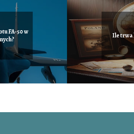
otu FA-50 w
Ile trwa 
jnych?