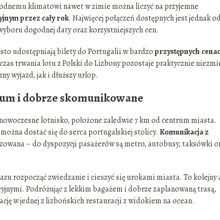
godnemu klimatowi nawet w zimie można liczyć na przyjemne
cyjnym przez cały rok
. Najwięcej połączeń dostępnych jest jednak o
wyboru dogodnej daty oraz korzystniejszych cen.
zęsto udostępniają bilety do Portugalii w bardzo
przystępnych cena
zas trwania lotu z Polski do Lizbony pozostaje praktycznie niezmi
y wyjazd, jak i dłuższy urlop.
trum i dobrze skomunikowane
 nowoczesne lotnisko, położone zaledwie 7 km od centrum miasta.
o można dostać się do serca portugalskiej stolicy.
Komunikacja z
izowana – do dyspozycji pasażerów są metro, autobusy, taksówki o
azu rozpocząć zwiedzanie i cieszyć się urokami miasta. To kolejny 
kcyjnymi. Podróżując z lekkim bagażem i dobrze zaplanowaną trasą,
ację w jednej z lizbońskich restauracji z widokiem na ocean.