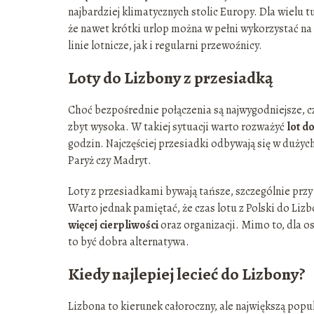
najbardziej klimatycznych stolic Europy. Dla wielu 
że nawet krótki urlop można w pełni wykorzystać na
linie lotnicze, jak i regularni przewoźnicy.
Loty do Lizbony z przesiadką
Choć bezpośrednie połączenia są najwygodniejsze, cz
zbyt wysoka. W takiej sytuacji warto rozważyć
lot d
godzin. Najczęściej przesiadki odbywają się w dużyc
Paryż czy Madryt.
Loty z przesiadkami bywają tańsze, szczególnie przy
Warto jednak pamiętać, że czas lotu z Polski do Li
więcej cierpliwości
oraz organizacji. Mimo to, dla o
to być dobra alternatywa.
Kiedy najlepiej lecieć do Lizbony?
Lizbona to kierunek całoroczny, ale największą popul