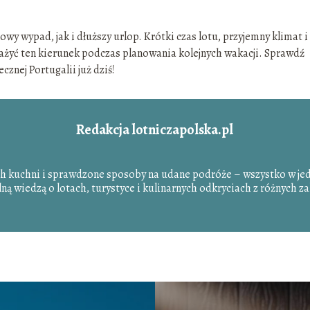
y wypad, jak i dłuższy urlop. Krótki czas lotu, przyjemny klimat i
ażyć ten kierunek podczas planowania kolejnych wakacji. Sprawdź
cznej Portugalii już dziś!
Redakcja lotniczapolska.pl
ch kuchni i sprawdzone sposoby na udane podróże – wszystko w je
elną wiedzą o lotach, turystyce i kulinarnych odkryciach z różnych 