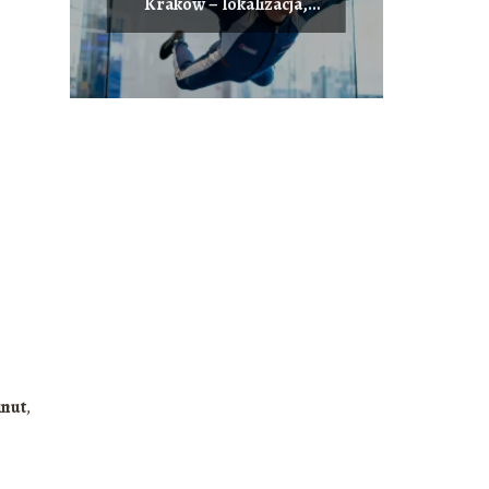
Kraków – lokalizacja,
ceny, jak zacząć?
inut
,