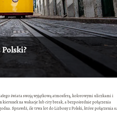
 Polski?
 całego świata swoją wyjątkową atmosferą, kolorowymi uliczkami i
en kierunek na wakacje lub city break, a bezpośrednie połączenia
godna. Sprawdź, ile trwa lot do Lizbony z Polski, które połączenia s