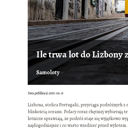
Ile trwa lot do Lizbony z
Samoloty
Data publikacji: 2025-04-15
Lizbona, stolica Portugalii, przyciąga podróżnych z
bliskością oceanu. Polacy coraz chętniej wybierają t
lotnicze sprawiają, że podróż staje się wyjątkowo wy
najdogodniejsze i co warto wiedzieć przed wylotem.