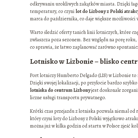
odkrywaniu urokliwych zakątków miasta. Dzięki ła
temperatury, co czyni
lot do Lizbony z Polski atrak
marca do października, co daje większe możliwości 
Warto śledzić oferty tanich linii lotniczych, które c
zwłaszcza poza sezonem. Bez względu na porę roku, c
co sprawia, że łatwo zaplanować zarówno spontaniczn
Lotnisko w Lizbonie – blisko cen
Port lotniczy Humberto Delgado (LIS) w Lizbonie to
Dzięki swojej lokalizacji, po przylocie bardzo szybk
lotniska do centrum Lizbony
jest doskonale zorgan
liczne usługi transportu prywatnego.
Krótki czas przejazdu z lotniska pozwala niemal od r
który czyni loty do Lizbony z Polski wyjątkowo atra
można już w kilka godzin od startu w Polsce zjeść kol