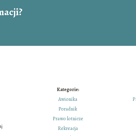
macji?
Kategorie:
Awionika
P
Poradnik
Prawo lotnicze
aj
Rekreacja