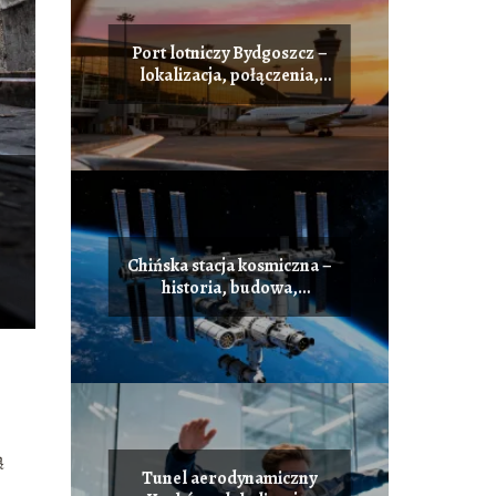
Port lotniczy Bydgoszcz –
lokalizacja, połączenia,
dojazd
Chińska stacja kosmiczna –
historia, budowa,
najważniejsze fakty
ą
Tunel aerodynamiczny