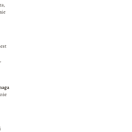
za,
nie
jest
,
ymaga
może
i