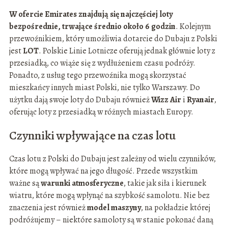
W ofercie Emirates znajdują się najczęściej loty
bezpośrednie, trwające średnio około 6 godzin
. Kolejnym
przewoźnikiem, który umożliwia dotarcie do Dubaju z Polski
jest
LOT
. Polskie Linie Lotnicze oferują jednak głównie loty z
przesiadką, co wiąże się z wydłużeniem czasu podróży.
Ponadto, z usług tego przewoźnika mogą skorzystać
mieszkańcy innych miast Polski, nie tylko Warszawy. Do
użytku dają swoje loty do Dubaju również
Wizz Air
i
Ryanair
,
oferując loty z przesiadką w różnych miastach Europy.
Czynniki wpływające na czas lotu
Czas lotu z Polski do Dubaju jest zależny od wielu czynników,
które mogą wpływać na jego długość. Przede wszystkim
ważne są
warunki atmosferyczne
, takie jak siła i kierunek
wiatru, które mogą wpłynąć na szybkość samolotu. Nie bez
znaczenia jest również
model maszyny
, na pokładzie której
podróżujemy – niektóre samoloty są w stanie pokonać daną