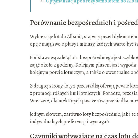
Optymalizacja podróży samolotem do Alban
Porównanie bezpośrednich i pośredn
Wybierając lot do Albanii, stajemy przed dylematem 
opcje mają swoje plusy i minusy, których warto być
Podstawową zaletą lotu bezpośredniego jest szybko
zająć około 2 godziny. Kolejnym plusem jest wygoda
kolejnym porcie lotniczym, a także o ewentualne opó
Z drugiej strony, loty z przesiadką oferują pewne k
z promocji różnych linii lotniczych. Ponadto, przesi
Wreszcie, dla niektórych pasażerów przesiadka mo
Jednym słowem, zarówno loty bezpośrednie, jak i te 
indywidualnych preferencji i wymagań
Czynniki wpływające na czas lotu do