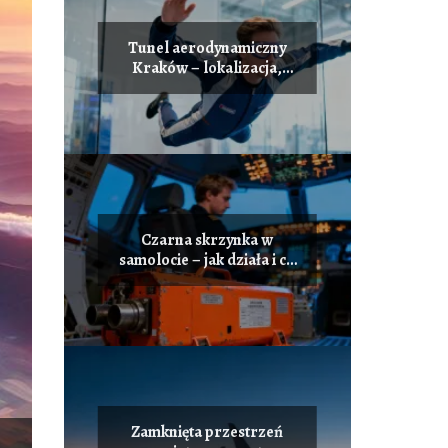
Tunel aerodynamiczny
Kraków – lokalizacja,
ceny, jak zacząć?
Czarna skrzynka w
samolocie – jak działa i co
rejestruje?
Zamknięta przestrzeń