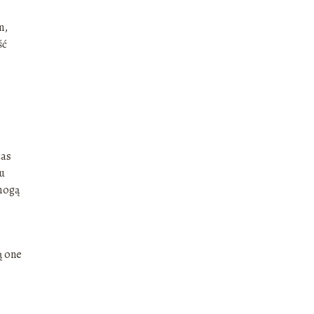
m,
ść
zas
u
 mogą
ą one