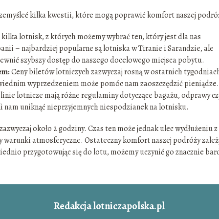
przemyśleć kilka kwestii, które mogą poprawić komfort naszej podró
 kilka lotnisk, z których możemy wybrać ten, który jest dla nas
nii – najbardziej popularne są lotniska w Tiranie i Sarandzie, ale
pewnić szybszy dostęp do naszego docelowego miejsca pobytu.
em:
Ceny biletów lotniczych zazwyczaj rosną w ostatnich tygodniac
owiednim wyprzedzeniem może pomóc nam zaoszczędzić pieniądze.
linie lotnicze mają różne regulaminy dotyczące bagażu, odprawy cz
li nam uniknąć nieprzyjemnych niespodzianek na lotnisku.
 zazwyczaj około 2 godziny. Czas ten może jednak ulec wydłużeniu z
zy warunki atmosferyczne. Ostateczny komfort naszej podróży zależ
iednio przygotowując się do lotu, możemy uczynić go znacznie bard
Redakcja lotniczapolska.pl