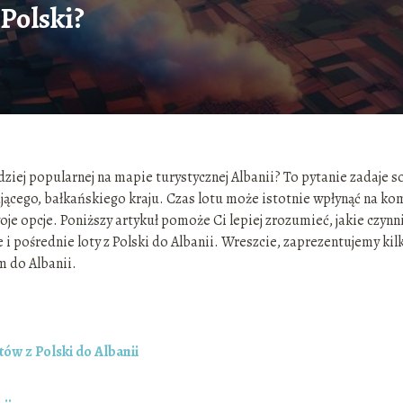
 Polski?
ardziej popularnej na mapie turystycznej Albanii? To pytanie zadaje s
ającego, bałkańskiego kraju. Czas lotu może istotnie wpłynąć na ko
je opcje. Poniższy artykuł pomoże Ci lepiej zrozumieć, jakie czynn
i pośrednie loty z Polski do Albanii. Wreszcie, zaprezentujemy kil
m do Albanii.
ów z Polski do Albanii