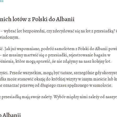
ii
ich lotów z Polski do Albanii
– wybrać lot bezpośredni, czy zdecydować się na lot z przesiadką?
 świadomym.
ść. Jak już wspomniano, podróż samolotem z Polski do Albanii pow
 – nie musimy martwić się o przesiadki, rejestrowanie bagażu w
źnienia, które mogą sprawić, że nie zdążymy na nasz kolejny lot.
orzyści. Przede wszystkim, mogą być tańsze, szczególnie gdy skorzy
adka może stanowić okazję do krótkiej wizyty w innym mieście lub k
że oznaczać przerwę od długiego czasu spędzonego w samolocie.
z przesiadką mają swoje zalety. Wybór między nimi zależy od naszy
 Albanii