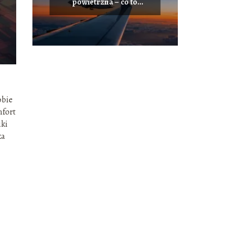
powietrzna – co to
oznacza i jak działa?
obie
mfort
iki
ka