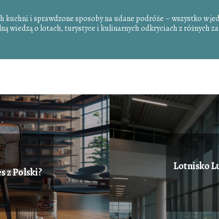
ch kuchni i sprawdzone sposoby na udane podróże – wszystko w je
elną wiedzą o lotach, turystyce i kulinarnych odkryciach z różnych 
Lotnisko L
s z Polski?