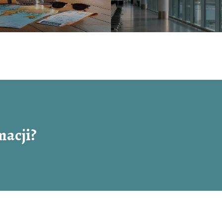
macji?