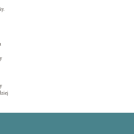
ży.
h
y
y
ziej