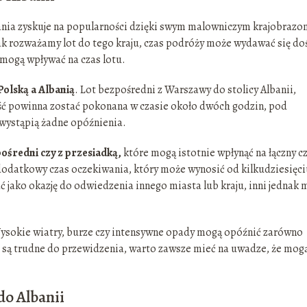
bania zyskuje na popularności dzięki swym malowniczym krajobrazo
nak rozważamy lot do tego kraju, czas podróży może wydawać się do
 mogą wpływać na czas lotu.
Polską a Albanią
. Lot bezpośredni z Warszawy do stolicy Albanii,
ość powinna zostać pokonana w czasie około dwóch godzin, pod
 wystąpią żadne opóźnienia.
pośredni czy z przesiadką,
które mogą istotnie wpłynąć na łączny c
dodatkowy czas oczekiwania, który może wynosić od kilkudziesięci
ć jako okazję do odwiedzenia innego miasta lub kraju, inni jednak
ysokie wiatry, burze czy intensywne opady mogą opóźnić zarówno
te są trudne do przewidzenia, warto zawsze mieć na uwadze, że mog
o Albanii