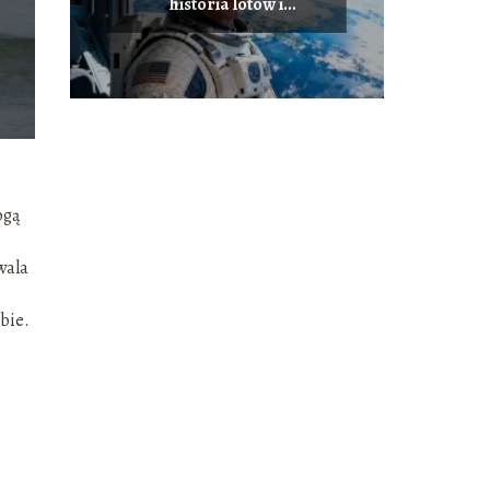
historia lotów i
najważniejsze osiągnięcia
ogą
wala
bie.