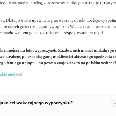
dnie miejsce na nocleg, zarezerwować bilety na atrakcje turystycz
ży. Dlatego warto upewnić się, że wybrany obiekt noclegowy spełn
nie innych gości i jest zgodny z opisem. Wakacje nad morzem to t
 z zachowaniem pełnej ostrożności i respektowaniem reguł
ne miejsce na letni wypoczynek. Każde z nich ma coś unikalnego 
we atrakcje, po szeroką gamę możliwości aktywnego spędzania c
ego letniego urlopu – na pewno znajdziesz to na polskim wybrzeż
akie miejsca?
 jako cel wakacyjnego wypoczynku?