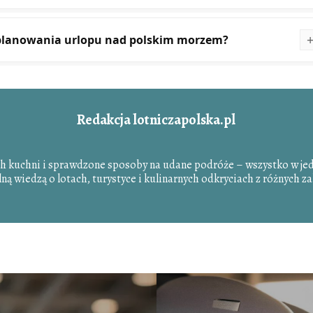
 planowania urlopu nad polskim morzem?
Redakcja lotniczapolska.pl
ch kuchni i sprawdzone sposoby na udane podróże – wszystko w je
elną wiedzą o lotach, turystyce i kulinarnych odkryciach z różnych 