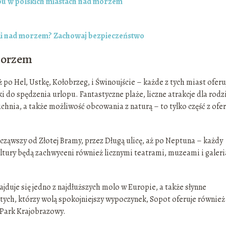
pu w polskich miastach nad morzem
eli nad morzem? Zachowaj bezpieczeństwo
 morzem
o Hel, Ustkę, Kołobrzeg, i Świnoujście – każde z tych miast oferu
 do spędzenia urlopu. Fantastyczne plaże, liczne atrakcje dla rodzi
hnia, a także możliwość obcowania z naturą – to tylko część z ofer
ocząwszy od Złotej Bramy, przez Długą ulicę, aż po Neptuna – każdy
kultury będą zachwyceni również licznymi teatrami, muzeami i galer
najduje się jedno z najdłuższych molo w Europie, a także słynne
a tych, którzy wolą spokojniejszy wypoczynek, Sopot oferuje również
i Park Krajobrazowy.