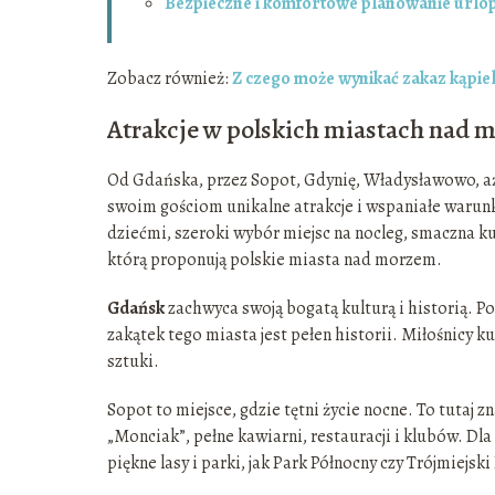
Bezpieczne i komfortowe planowanie urlo
Zobacz również:
Z czego może wynikać zakaz kąpi
Atrakcje w polskich miastach nad
Od Gdańska, przez Sopot, Gdynię, Władysławowo, aż p
swoim gościom unikalne atrakcje i wspaniałe warunki
dziećmi, szeroki wybór miejsc na nocleg, smaczna kuc
którą proponują polskie miasta nad morzem.
Gdańsk
zachwyca swoją bogatą kulturą i historią. P
zakątek tego miasta jest pełen historii. Miłośnicy 
sztuki.
Sopot to miejsce, gdzie tętni życie nocne. To tutaj z
„Monciak”, pełne kawiarni, restauracji i klubów. Dl
piękne lasy i parki, jak Park Północny czy Trójmiejsk