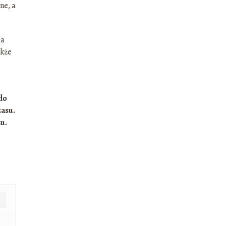
ne, a
ia
akże
do
zasu.
u.