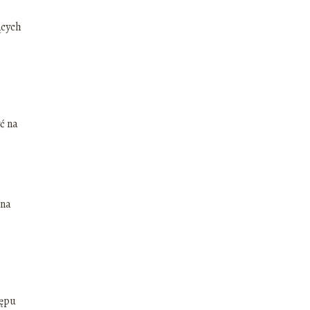
ących
ć na
 na
tępu