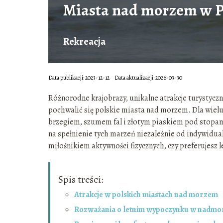
Miasta nad morzem w P
Rekreacja
Data publikacji: 2023-12-12
Data aktualizacji: 2026-03-30
Różnorodne krajobrazy, unikalne atrakcje turystyczn
pochwalić się polskie miasta nad morzem. Dla wielu
brzegiem, szumem fal i złotym piaskiem pod stopami.
na spełnienie tych marzeń niezależnie od indywidua
miłośnikiem aktywności fizycznych, czy preferujesz 
Spis treści:
Atrakcje w polskich miastach nad morzem
Rozważania o letnim wypoczynku w nadmor