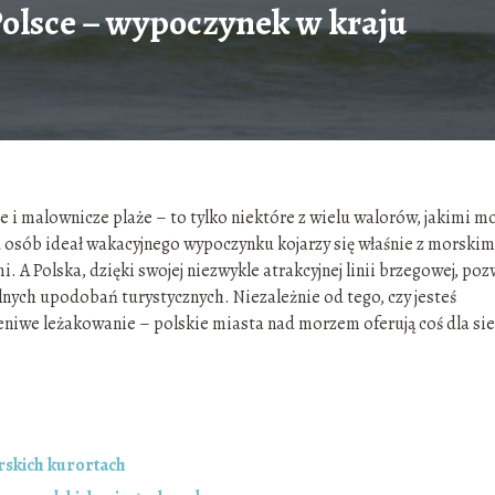
olsce – wypoczynek w kraju
e i malownicze plaże – to tylko niektóre z wielu walorów, jakimi m
 osób ideał wakacyjnego wypoczynku kojarzy się właśnie z morskim
 A Polska, dzięki swojej niezwykle atrakcyjnej linii brzegowej, poz
lnych upodobań turystycznych. Niezależnie od tego, czy jesteś
leniwe leżakowanie – polskie miasta nad morzem oferują coś dla sie
skich kurortach