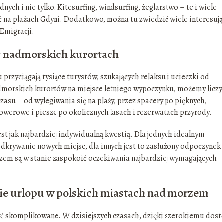
nych i nie tylko. Kitesurfing, windsurfing, żeglarstwo – te i wiele
na plażach Gdyni. Dodatkowo, można tu zwiedzić wiele interesuj
 Emigracji.
 nadmorskich kurortach
przyciągają tysiące turystów, szukających relaksu i ucieczki od
admorskich kurortów na miejsce letniego wypoczynku, możemy liczy
zasu – od wylegiwania się na plaży, przez spacery po pięknych,
owerowe i piesze po okolicznych lasach i rezerwatach przyrody.
st jak najbardziej indywidualną kwestią. Dla jednych idealnym
dkrywanie nowych miejsc, dla innych jest to zasłużony odpoczynek
rzem są w stanie zaspokoić oczekiwania najbardziej wymagających
ie urlopu w polskich miastach nad morzem
ć skomplikowane. W dzisiejszych czasach, dzięki szerokiemu dos