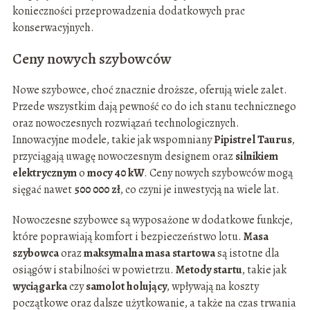
konieczności przeprowadzenia dodatkowych prac
konserwacyjnych.
Ceny nowych szybowców
Nowe szybowce, choć znacznie droższe, oferują wiele zalet.
Przede wszystkim dają pewność co do ich stanu technicznego
oraz nowoczesnych rozwiązań technologicznych.
Innowacyjne modele, takie jak wspomniany
Pipistrel Taurus
,
przyciągają uwagę nowoczesnym designem oraz
silnikiem
elektrycznym
o
mocy 40 kW
. Ceny nowych szybowców mogą
sięgać nawet
500 000 zł
, co czyni je inwestycją na wiele lat.
Nowoczesne szybowce są wyposażone w dodatkowe funkcje,
które poprawiają komfort i bezpieczeństwo lotu.
Masa
szybowca
oraz
maksymalna masa startowa
są istotne dla
osiągów i stabilności w powietrzu.
Metody startu
, takie jak
wyciągarka
czy
samolot holujący
, wpływają na koszty
początkowe oraz dalsze użytkowanie, a także na czas trwania