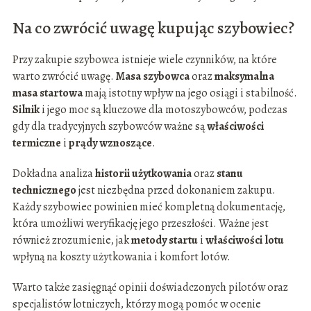
Na co zwrócić uwagę kupując szybowiec?
Przy zakupie szybowca istnieje wiele czynników, na które
warto zwrócić uwagę.
Masa szybowca
oraz
maksymalna
masa startowa
mają istotny wpływ na jego osiągi i stabilność.
Silnik
i jego moc są kluczowe dla motoszybowców, podczas
gdy dla tradycyjnych szybowców ważne są
właściwości
termiczne
i
prądy wznoszące
.
Dokładna analiza
historii użytkowania
oraz
stanu
technicznego
jest niezbędna przed dokonaniem zakupu.
Każdy szybowiec powinien mieć kompletną dokumentację,
która umożliwi weryfikację jego przeszłości. Ważne jest
również zrozumienie, jak
metody startu
i
właściwości lotu
wpłyną na koszty użytkowania i komfort lotów.
Warto także zasięgnąć opinii doświadczonych pilotów oraz
specjalistów lotniczych, którzy mogą pomóc w ocenie