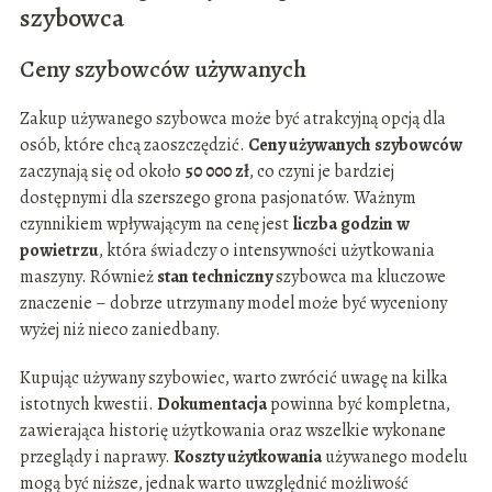
szybowca
Ceny szybowców używanych
Zakup używanego szybowca może być atrakcyjną opcją dla
osób, które chcą zaoszczędzić.
Ceny używanych szybowców
zaczynają się od około
50 000 zł
, co czyni je bardziej
dostępnymi dla szerszego grona pasjonatów. Ważnym
czynnikiem wpływającym na cenę jest
liczba godzin w
powietrzu
, która świadczy o intensywności użytkowania
maszyny. Również
stan techniczny
szybowca ma kluczowe
znaczenie – dobrze utrzymany model może być wyceniony
wyżej niż nieco zaniedbany.
Kupując używany szybowiec, warto zwrócić uwagę na kilka
istotnych kwestii.
Dokumentacja
powinna być kompletna,
zawierająca historię użytkowania oraz wszelkie wykonane
przeglądy i naprawy.
Koszty użytkowania
używanego modelu
mogą być niższe, jednak warto uwzględnić możliwość