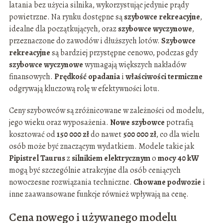
latania bez użycia silnika, wykorzystując jedynie prądy
powietrzne. Na rynku dostępne są
szybowce rekreacyjne
,
idealne dla początkujących, oraz
szybowce wyczynowe
,
przeznaczone do zawodów i dłuższych lotów.
Szybowce
rekreacyjne
są bardziej przystępne cenowo, podczas gdy
szybowce wyczynowe
wymagają większych nakładów
finansowych.
Prędkość opadania
i
właściwości termiczne
odgrywają kluczową rolę w efektywności lotu.
Ceny szybowców są zróżnicowane w zależności od modelu,
jego wieku oraz wyposażenia.
Nowe szybowce
potrafią
kosztować od
150 000 zł
do nawet
500 000 zł
, co dla wielu
osób może być znaczącym wydatkiem. Modele takie jak
Pipistrel Taurus
z
silnikiem elektrycznym
o
mocy 40 kW
mogą być szczególnie atrakcyjne dla osób ceniących
nowoczesne rozwiązania techniczne.
Chowane podwozie
i
inne zaawansowane funkcje również wpływają na cenę.
Cena nowego i używanego modelu